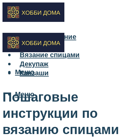
Бисероплетение
Вышивка
Вязание спицами
Декупаж
Меню
Канзаши
Пошаговые
Меню
инструкции по
вязанию спицами