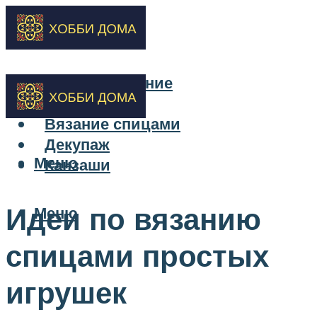
Бисероплетение
Вышивка
Вязание спицами
Декупаж
Меню
Канзаши
Идеи по вязанию
Меню
спицами простых
игрушек