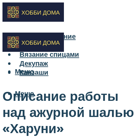
Бисероплетение
Вышивка
Вязание спицами
Декупаж
Меню
Канзаши
Описание работы
Меню
над ажурной шалью
«Харуни»