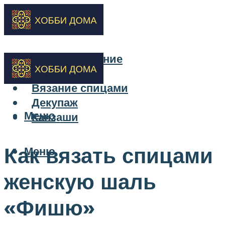
Бисероплетение
Вышивка
Вязание спицами
Декупаж
Меню
Канзаши
Как вязать спицами
Меню
женскую шаль
«Фишю»