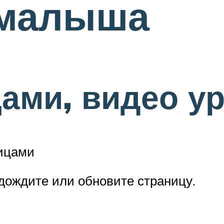
 малыша
ами, видео у
пицами
одождите или обновите страницу.