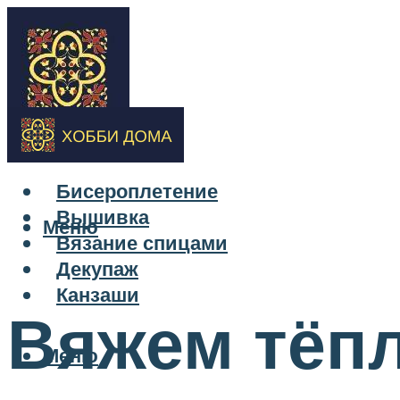
Бисероплетение
Вышивка
Меню
Вязание спицами
Декупаж
Канзаши
Вяжем тёп
Меню