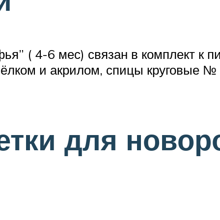
и
я” ( 4-6 мес) связан в комплект к п
шёлком и акрилом, спицы круговые № 
етки для новор