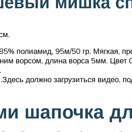
евый мишка с
см.
85% полиамид, 95м/50 гр. Мягкая, п
им ворсом, длина ворса 5мм. Цвет 04
.
.Здесь должно загрузиться видео, по
ми шапочка д