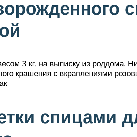
ворожденного с
ой
сом 3 кг, на выписку из роддома. Нит
ного крашения с вкраплениями розов
ак
етки спицами д