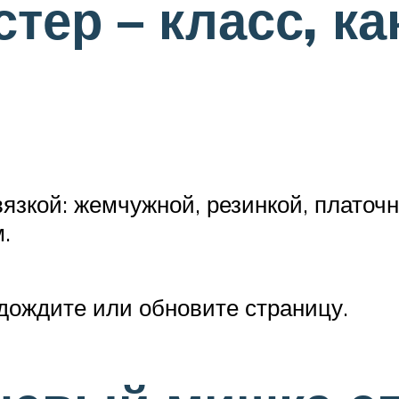
ер – класс, ка
зкой: жемчужной, резинкой, платочн
.
одождите или обновите страницу.