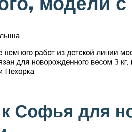
го, модели с
алыша
ё немного работ из детской линии мо
язан для новорожденного весом 3 кг,
и Пехорка
к Софья для н