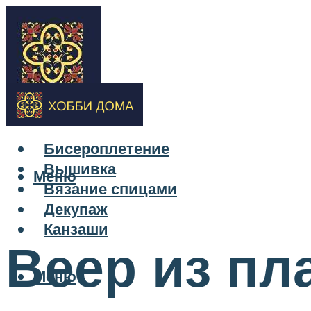
Бисероплетение
Вышивка
Меню
Вязание спицами
Декупаж
Канзаши
Веер из пл
Меню