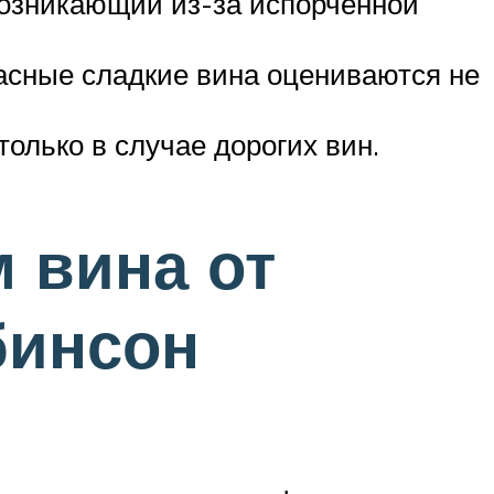
 возникающий из-за испорченной
асные сладкие вина оцениваются не
олько в случае дорогих вин.
 вина от
бинсон