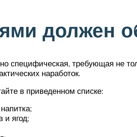
иями должен о
о специфическая, требующая не толь
актических наработок.
тайте в приведенном списке:
 напитка;
 и ягод;