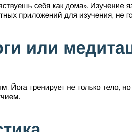
увствуешь себя как дома». Изучение 
тных приложений для изучения, не го
оги или медита
. Йога тренирует не только тело, но
учием.
стика