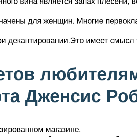
нного вина является запах плесени,
значены для женщин. Многие первокл
и декантировании.Это имеет смысл т
етов любителям
рта Дженсис Ро
зированном магазине.