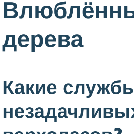
Влюблённые
дерева
Какие службы
незадачливы