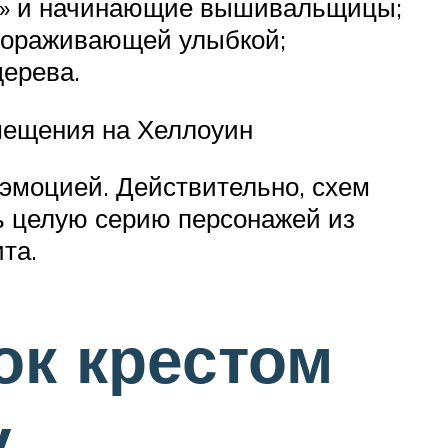
лят» и начинающие вышивальщицы;
авораживающей улыбкой;
дерева.
мещения на Хеллоуин
эмоцией. Действительно, схем
ть целую серию персонажей из
та.
к крестом
у