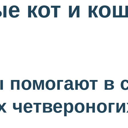
 кот и кош
 помогают в 
х четвероноги