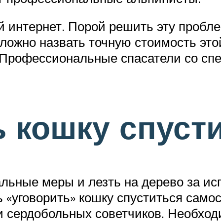
й интернет. Порой решить эту пробл
ложно назвать точную стоимость этой
б. Профессиональные спасатели со с
ь кошку спуст
льные меры и лезть на дерево за ис
«уговорить» кошку спуститься самос
 и сердобольных советчиков. Необхо