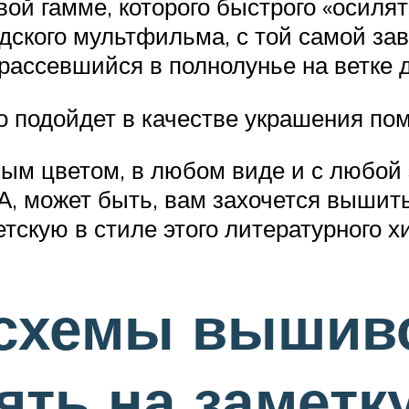
вой гамме, которого быстрого «оси
вудского мультфильма, с той самой з
рассевшийся в полнолунье на ветке 
 подойдет в качестве украшения по
ым цветом, в любом виде и с любой 
. А, может быть, вам захочется выши
тскую в стиле этого литературного хи
схемы вышиво
ять на заметк