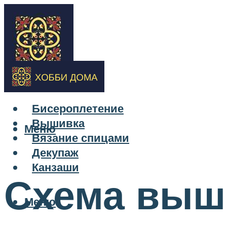
Бисероплетение
Вышивка
Меню
Вязание спицами
Декупаж
Канзаши
Схема выш
Меню