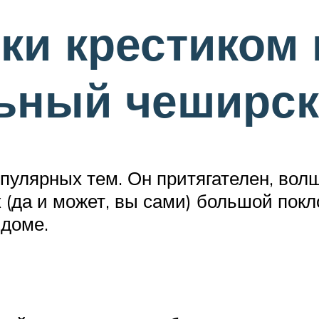
и крестиком 
ьный чеширск
пулярных тем. Он притягателен, вол
(да и может, вы сами) большой покло
 доме.