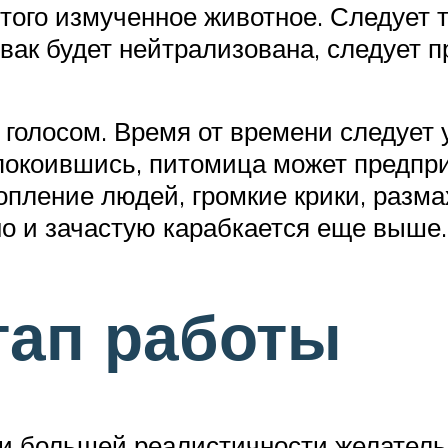
того измученное животное. Следует т
евак будет нейтрализована, следует п
голосом. Время от времени следует 
спокоившись, питомица может предпри
пление людей, громкие крики, разма
 но и зачастую карабкается еще выше.
тап работы
и большей реалистичности желатель