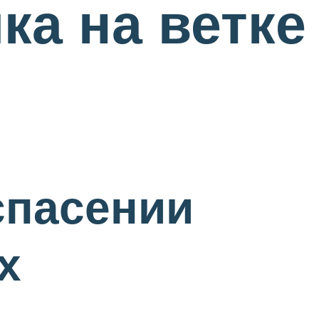
ка на ветке
спасении
х