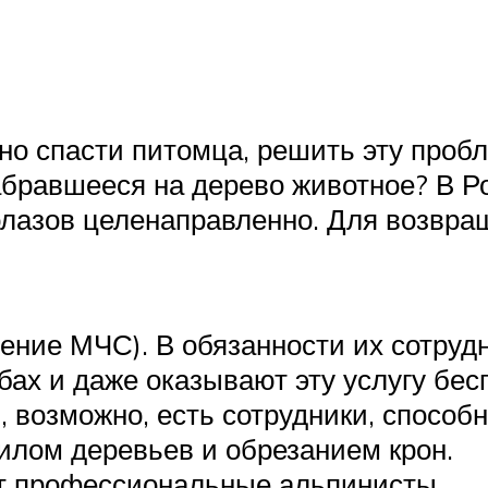
ьно спасти питомца, решить эту про
бравшееся на дерево животное? В Ро
лазов целенаправленно. Для возвра
ние МЧС). В обязанности их сотрудн
ах и даже оказывают эту услугу бес
 возможно, есть сотрудники, способн
лом деревьев и обрезанием крон.
ют профессиональные альпинисты.