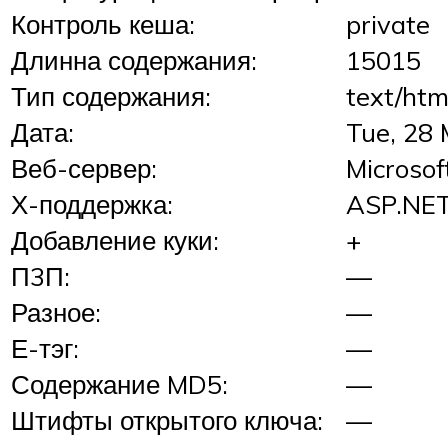
Контроль кеша:
private
Длинна содержания:
15015
Тип содержания:
text/htm
Дата:
Tue, 28
Веб-сервер:
Microsoft
Х-поддержка:
ASP.NE
Добавление куки:
+
П3П:
—
Разное:
—
Е-тэг:
—
Содержание MD5:
—
Штифты открытого ключа:
—