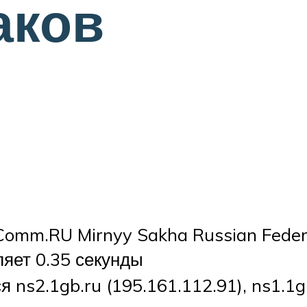
аков
m.RU Mirnyy Sakha Russian Federa
ляет 0.35 секунды
s2.1gb.ru (195.161.112.91), ns1.1gb