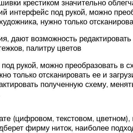
ивки крестиком значительно облегч
ий интерфейс под рукой, можно прео
удожника, нужно только отсканирова
ия, дают возможность редактировать
тежков, палитру цветов
под рукой, можно преобразовать в с
но только отсканировать ее и загруз
актировать полученную схему, менять
.
те (цифровом, текстовом, цветном), 
одберет фирму ниток, наиболее подх