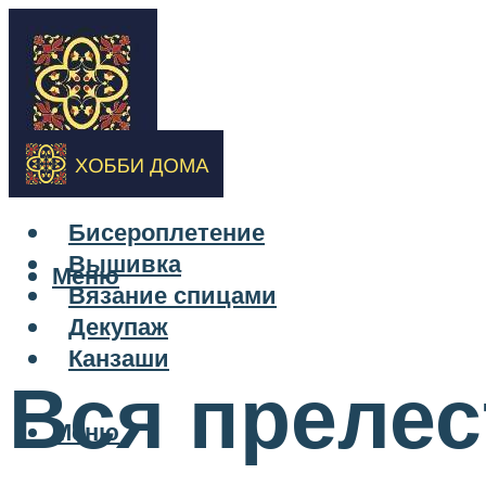
Бисероплетение
Вышивка
Меню
Вязание спицами
Декупаж
Канзаши
Вся преле
Меню