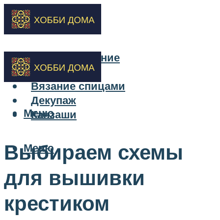
Бисероплетение
Вышивка
Вязание спицами
Декупаж
Меню
Канзаши
Выбираем схемы
Меню
для вышивки
крестиком