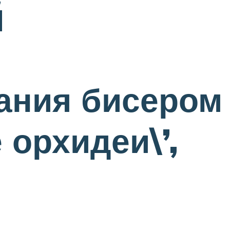
й
ания бисером
орхидеи\’,