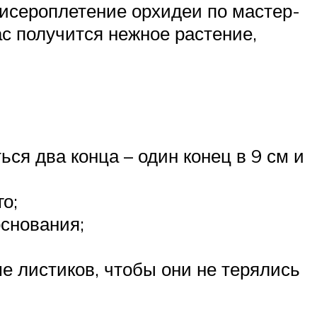
исероплетение орхидеи по мастер-
ас получится нежное растение,
ся два конца – один конец в 9 см и
о;
основания;
е листиков, чтобы они не терялись