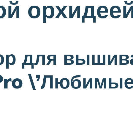
ой орхидее
ор для вышив
o \’Любимые 