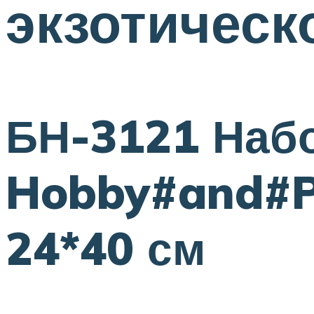
экзотическ
БН-3121 Наб
Hobby#and#Pr
24*40 см