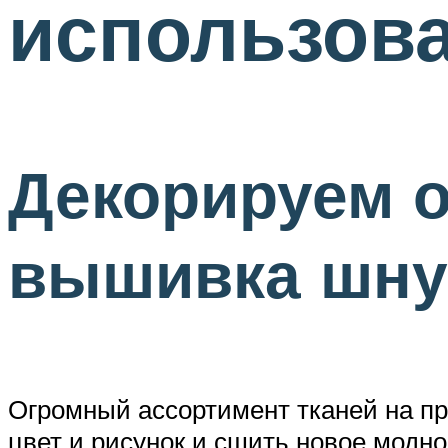
использов
Декорируем о
вышивка шн
Огромный ассортимент тканей на п
цвет и рисунок и сшить новое модн