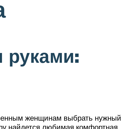
а
 руками:
еменным женщинам выбрать нужный
кафу найдется любимая комфортная