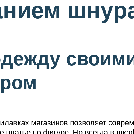
анием шнур
дежду своими
уром
рилавках магазинов позволяет совр
ое платье по фигуре. Но всегда в ш