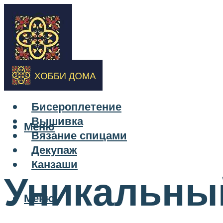
Бисероплетение
Вышивка
Меню
Вязание спицами
Декупаж
Канзаши
Уникальный
Меню