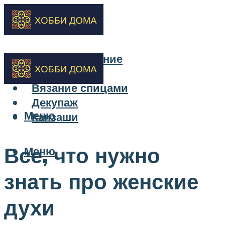
Бисероплетение
Вышивка
Вязание спицами
Декупаж
Меню
Канзаши
Все, что нужно
Меню
знать про женские
духи