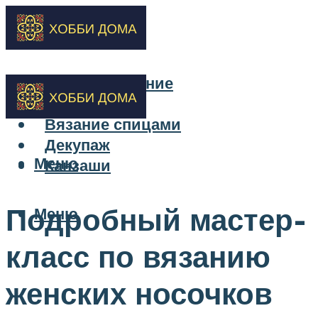
Бисероплетение
Вышивка
Вязание спицами
Декупаж
Меню
Канзаши
Подробный мастер-
Меню
класс по вязанию
женских носочков