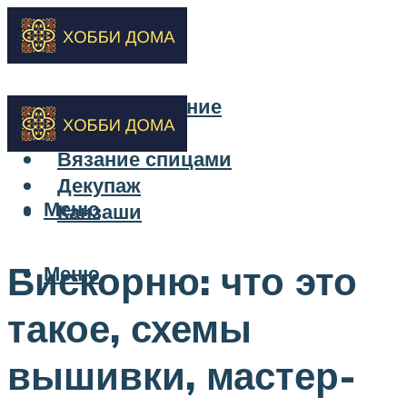
Бисероплетение
Вышивка
Вязание спицами
Декупаж
Меню
Канзаши
Бискорню: что это
Меню
такое, схемы
вышивки, мастер-