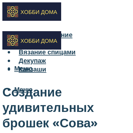
Бисероплетение
Вышивка
Вязание спицами
Декупаж
Меню
Канзаши
Создание
Меню
удивительных
брошек «Сова»