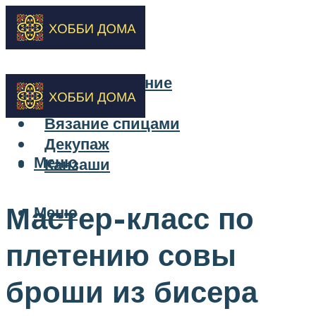
Бисероплетение
Вышивка
Вязание спицами
Декупаж
Меню
Канзаши
Мастер-класс по
Меню
плетению совы
броши из бисера