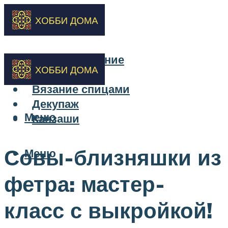
Бисероплетение
Вышивка
Вязание спицами
Декупаж
Меню
Канзаши
Совы-близняшки из
Меню
фетра: мастер-
класс с выкройкой!