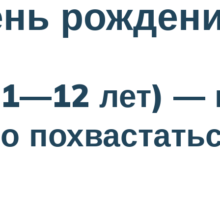
ень рожден
11—12 лет) — 
о похвастать