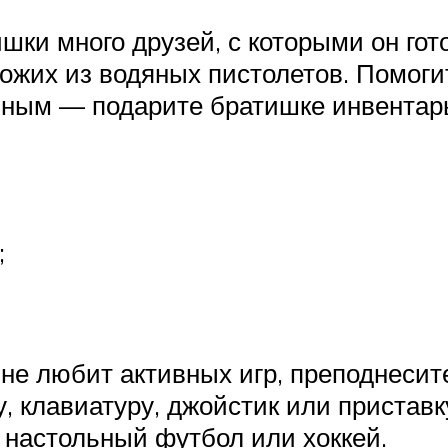
ки много друзей, с которыми он готов
ожих из водяных пистолетов. Помоги
зным — подарите братишке инвентарь
;
е любит активных игр, преподнесите 
 клавиатуру, джойстик или приставк
 настольный футбол или хоккей.