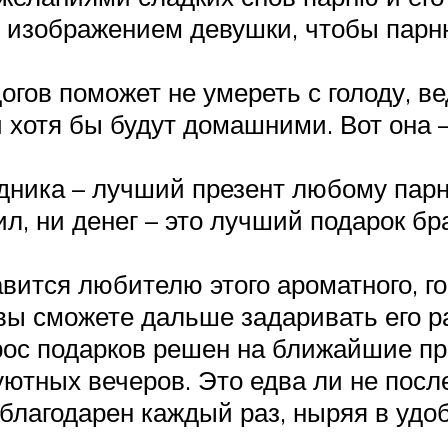
 изображением девушки, чтобы парню
огов поможет не умереть с голоду, ве
ни хотя бы будут домашними. Вот она 
ника – лучший презент любому парню.
л, ни денег – это лучший подарок бра
тся любителю этого ароматного, горь
вы сможете дальше задаривать его 
прос подарков решен на ближайшие пр
тных вечеров. Это едва ли не после
 благодарен каждый раз, ныряя в уд