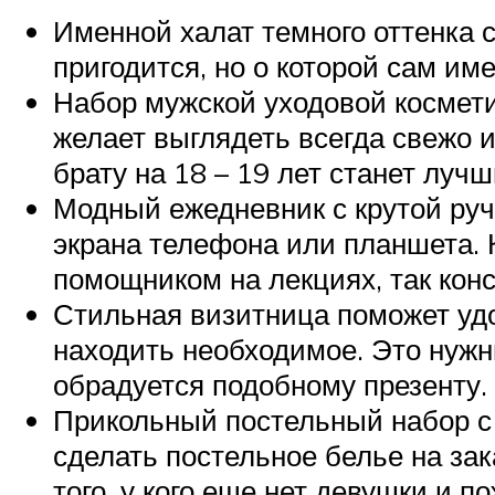
Именной халат темного оттенка 
пригодится, но о которой сам име
Набор мужской уходовой космети
желает выглядеть всегда свежо 
брату на 18 – 19 лет станет луч
Модный ежедневник с крутой ручк
экрана телефона или планшета. К
помощником на лекциях, так конс
Стильная визитница поможет удо
находить необходимое. Это нужны
обрадуется подобному презенту.
Прикольный постельный набор с
сделать постельное белье на за
того, у кого еще нет девушки и 