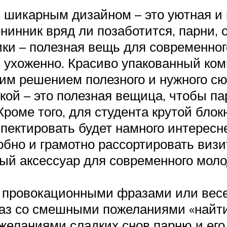
с шикарным дизайном – это уютная и 
нинник вряд ли позаботится, парни, о
ки – полезная вещь для современног
и ухоженно. Красиво упакованный ком
шим решением полезного и нужного с
ой – это полезная вещица, чтобы пар
роме того, для студента крутой блок
пектировать будет намного интересне
бно и грамотно рассортировать визит
й аксессуар для современного молод
 провокационными фразами или вес
каз со смешными пожеланиями «найти
пожеланиями сладких снов парню и его