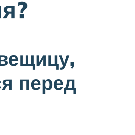
ия?
вещицу,
ся перед