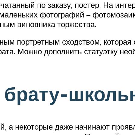
ечатанный по заказу, постер. На инт
маленьких фотографий – фотомозаику,
ным виновника торжества.
лным портретным сходством, которая 
рата. Можно дополнить статуэтку не
 брату-школь
й, а некоторые даже начинают прояв