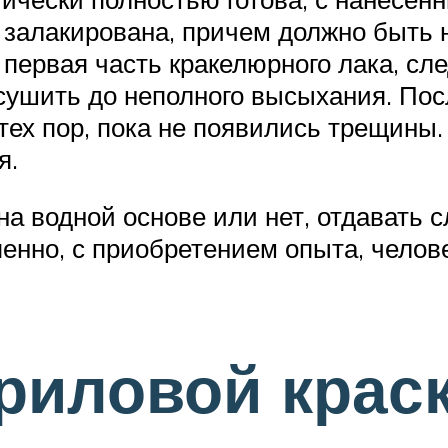
 залакирована, причем должно быть н
первая часть кракелюрного лака, сле
сушить до неполного высыхания. Посл
 тех пор, пока не появились трещины.
я.
а водной основе или нет, отдавать с
енно, с приобретением опыта, челове
риловой крас