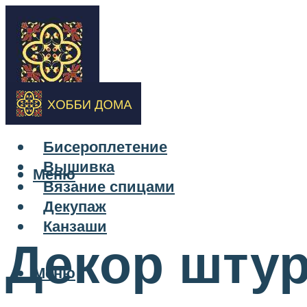
Бисероплетение
Вышивка
Меню
Вязание спицами
Декупаж
Канзаши
Декор шту
Меню