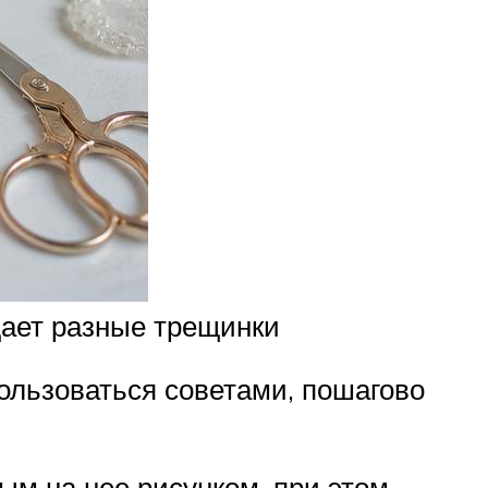
дает разные трещинки
ользоваться советами, пошагово
ым на нее рисунком, при этом