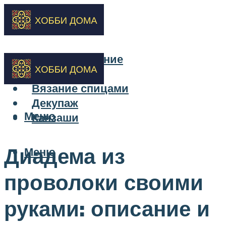
Бисероплетение
Вышивка
Вязание спицами
Декупаж
Меню
Канзаши
Диадема из
Меню
проволоки своими
руками: описание и