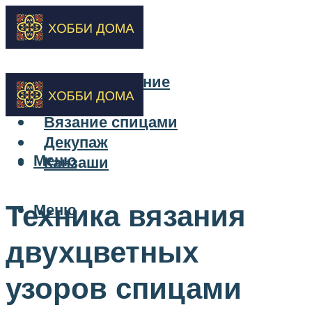
Бисероплетение
Вышивка
Вязание спицами
Декупаж
Меню
Канзаши
Техника вязания
Меню
двухцветных
узоров спицами