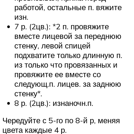
работой, остальные п. вяжите
изн.
7 р. (2цв.): *2 п. провяжите
вместе лицевой за переднюю
стенку, левой спицей
подхватите только длинную п.
из только что провязанных и
провяжите ее вместе со
следующ.п. лицев. за заднюю
стенку*.
8 р. (2цв.): изнаночн.п.
Чередуйте с 5-го по 8-й р, меняя
цвета каждые 4 р.