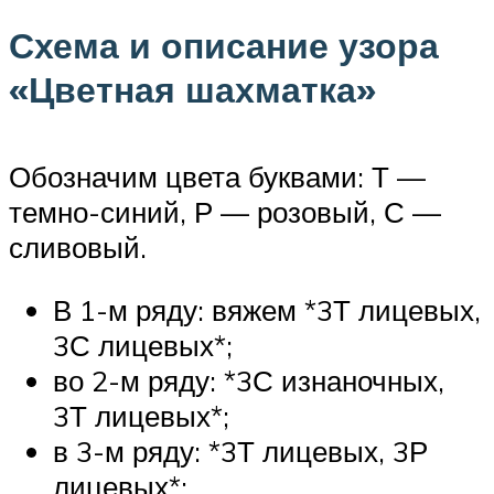
Схема и описание узора
«Цветная шахматка»
Обозначим цвета буквами: Т —
темно-синий, Р — розовый, С —
сливовый.
В 1-м ряду: вяжем *3Т лицевых,
3С лицевых*;
во 2-м ряду: *3С изнаночных,
3Т лицевых*;
в 3-м ряду: *3Т лицевых, 3Р
лицевых*;