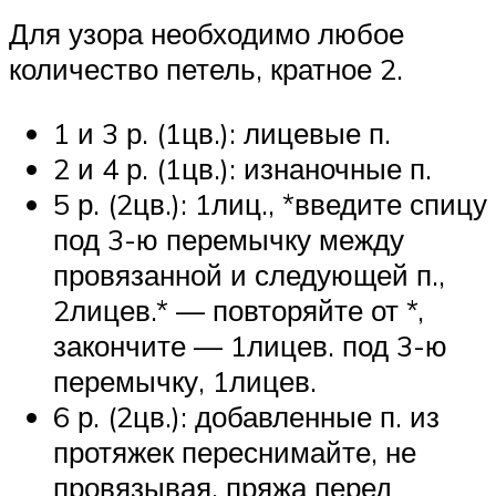
Для узора необходимо любое
количество петель, кратное 2.
1 и 3 р. (1цв.): лицевые п.
2 и 4 р. (1цв.): изнаночные п.
5 р. (2цв.): 1лиц., *введите спицу
под 3-ю перемычку между
провязанной и следующей п.,
2лицев.* — повторяйте от *,
закончите — 1лицев. под 3-ю
перемычку, 1лицев.
6 р. (2цв.): добавленные п. из
протяжек переснимайте, не
провязывая, пряжа перед