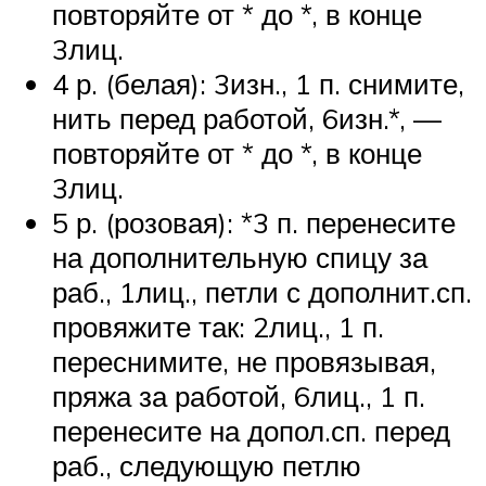
повторяйте от * до *, в конце
3лиц.
4 р. (белая): 3изн., 1 п. снимите,
нить перед работой, 6изн.*, —
повторяйте от * до *, в конце
3лиц.
5 р. (розовая): *3 п. перенесите
на дополнительную спицу за
раб., 1лиц., петли с дополнит.сп.
провяжите так: 2лиц., 1 п.
переснимите, не провязывая,
пряжа за работой, 6лиц., 1 п.
перенесите на допол.сп. перед
раб., следующую петлю