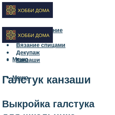
Бисероплетение
Вышивка
Вязание спицами
Декупаж
Меню
Канзаши
Галстук канзаши
Меню
Выкройка галстука