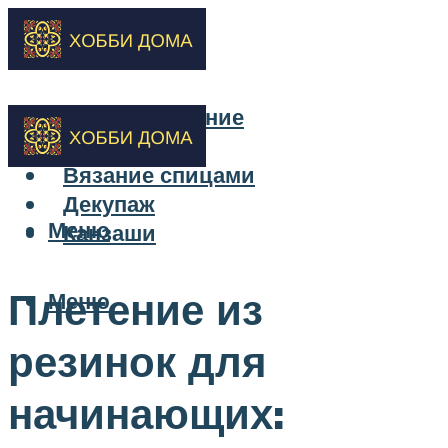
Бисероплетение
Вышивка
Вязание спицами
Декупаж
Меню
Канзаши
Плетение из
Меню
резинок для
начинающих: