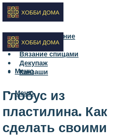
Бисероплетение
Вышивка
Вязание спицами
Декупаж
Меню
Канзаши
Глобус из
Меню
пластилина. Как
сделать своими