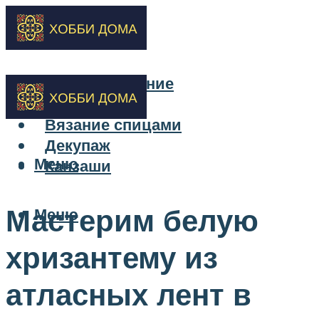
Бисероплетение
Вышивка
Вязание спицами
Декупаж
Меню
Канзаши
Мастерим белую
Меню
хризантему из
атласных лент в