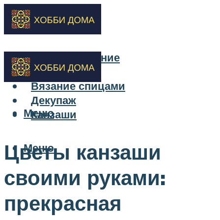
Бисероплетение
Вышивка
Вязание спицами
Декупаж
Меню
Канзаши
Цветы канзаши
Меню
своими руками:
прекрасная