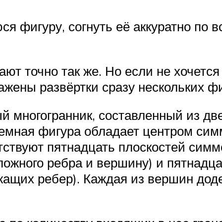
я фигуру, согнуть её аккуратно по в
ют точно так же. Но если не хочется
ажены развёртки сразу нескольких фи
й многогранник, составленный из д
ъемная фигура обладает центром си
утствуют пятнадцать плоскостей симм
ложного ребра и вершину) и пятнадц
ащих ребер). Каждая из вершин доде