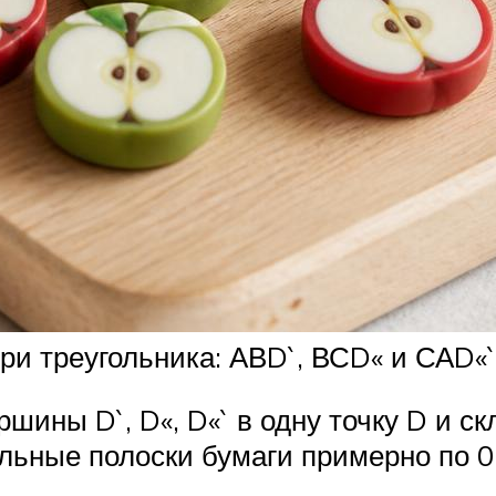
ри треугольника: АВD`, ВСD« и САD«`
шины D`, D«, D«` в одну точку D и с
льные полоски бумаги примерно по 0,