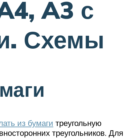
A4, A3 с
и. Схемы
умаги
лать из бумаги
треугольную
вносторонних треугольников. Для