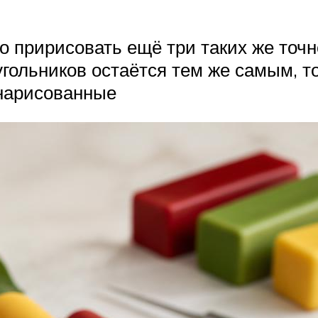
о пририсовать ещё три таких же точ
гольников остаётся тем же самым, т
 нарисованные