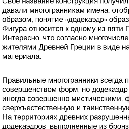
Свое название конструкция получил
давали многогранникам имена, отоб
образом, понятие «додекаэдр» образо
Фигура относится к одному из пяти П
Интересно, что согласно многочисл
жителями Древней Греции в виде на
материала.
Правильные многогранники всегда 
совершенством форм, но додекаэдр и
иногда совершенно мистическими, 
сверхъестественную и таинственную 
На территориях древних разрушенны
додекаэдров, выполненные из бронзы