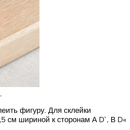
.
клеить фигуру. Для склейки
5 см шириной к сторонам А D`, В D«