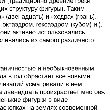
ей (традиционно древние греки
их структуру фигуры). Таким
 (двенадцать) и «хедра» (грань).
октаэдром, гексаэдром (кубом) и ).
 они активно использовались
вливались из самого различного
рганичностью и необыкновенным
да в год обрастает все новыми,
лизаций усматривали в нем
а двенадцать произрастает многое».
ленькие фигурки в виде
раскопках на землях современной