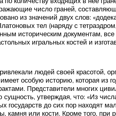
а по количеству входящих в нее гран
ражающие число граней, составляющ
вано из значений двух слов: «додека»
латоновых тел (наряду с тетраэдром, 
енным историческим документам, все
стольных игральных костей и изгота
привлекали людей своей красотой, о
меет особую историю, которая из го
фактами. Представители многих циви
сущность, утверждая, что: «Из числ
х государств до сих пор находят ма
, камня или кости. Кроме того, при 