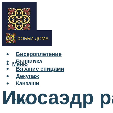
Бисероплетение
Вышивка
Меню
Вязание спицами
Декупаж
Канзаши
Икосаэдр р
Меню