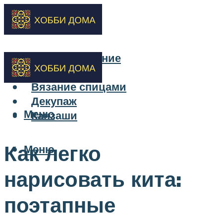
Бисероплетение
Вышивка
Вязание спицами
Декупаж
Меню
Канзаши
Как легко
Меню
нарисовать кита:
поэтапные