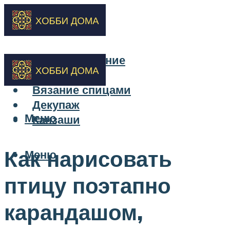
Бисероплетение
Вышивка
Вязание спицами
Декупаж
Меню
Канзаши
Как нарисовать
Меню
птицу поэтапно
карандашом,