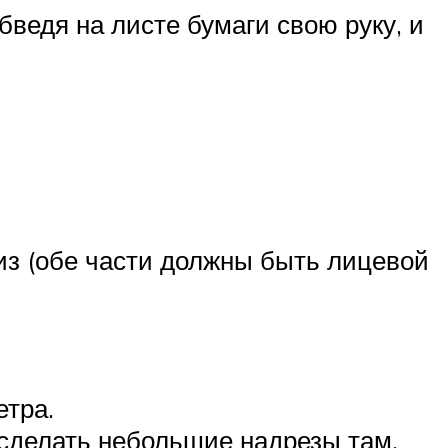
ведя на листе бумаги свою руку, и
из (обе части должны быть лицевой
етра.
 сделать небольшие надрезы там,