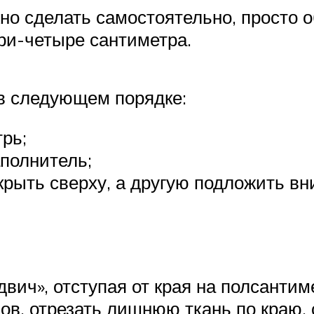
о сделать самостоятельно, просто об
ри-четыре сантиметра.
в следующем порядке:
рь;
аполнитель;
рыть сверху, а другую подложить вн
ич», отступая от края на полсантим
шов, отрезать лишнюю ткань по краю,