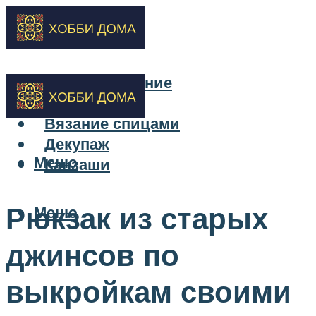
Бисероплетение
Вышивка
Вязание спицами
Декупаж
Меню
Канзаши
Рюкзак из старых
Меню
джинсов по
выкройкам своими