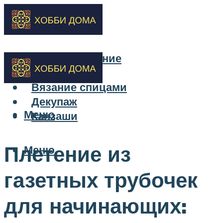
Бисероплетение
Вышивка
Вязание спицами
Декупаж
Меню
Канзаши
Плетение из
Меню
газетных трубочек
для начинающих: