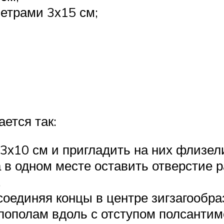
етрами 3х15 см;
ется так:
3х10 см и пригладить на них флизел
 в одном месте оставить отверстие 
.
соединяя концы в центре зигзагообр
ополам вдоль с отступом полсантиме