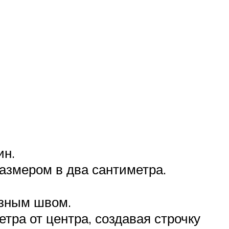
ин.
размером в два сантиметра.
азным швом.
тра от центра, создавая строчку