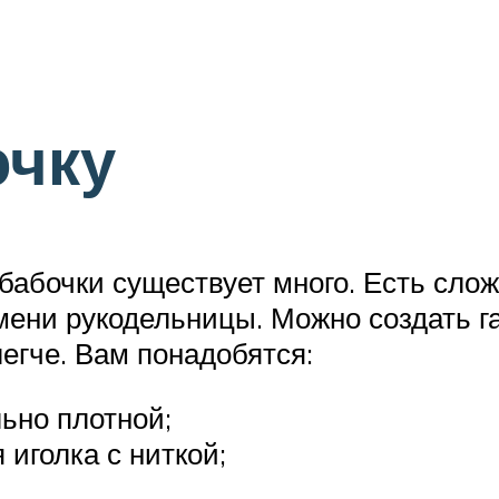
очку
бабочки существует много. Есть сло
ени рукодельницы. Можно создать га
егче. Вам понадобятся:
ьно плотной;
иголка с ниткой;