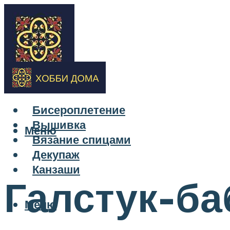
Бисероплетение
Вышивка
Меню
Вязание спицами
Декупаж
Канзаши
Галстук-ба
Меню