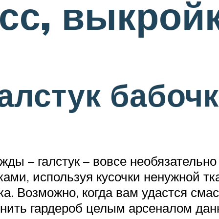
сс, выкройк
алстук бабочк
ды – галстук – вовсе необязательно 
ами, используя кусочки ненужной тк
ека. Возможно, когда вам удастся сма
олнить гардероб целым арсеналом да