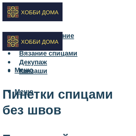
Бисероплетение
Вышивка
Вязание спицами
Декупаж
Меню
Канзаши
Пинетки спицами
Меню
без швов