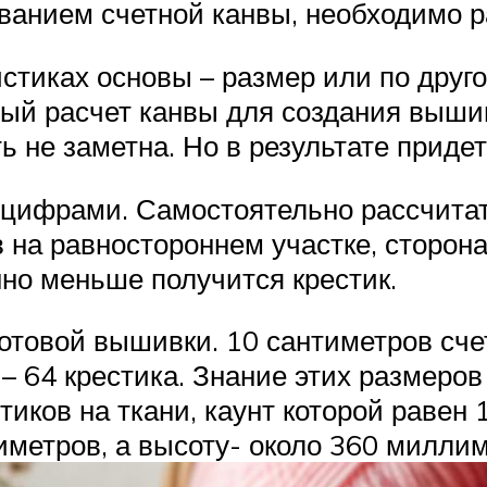
анием счетной канвы, необходимо р
тиках основы – размер или по друго
ый расчет канвы для создания вышив
 не заметна. Но в результате приде
 цифрами. Самостоятельно рассчитат
 на равностороннем участке, сторона
нно меньше получится крестик.
готовой вышивки. 10 сантиметров сче
– 64 крестика. Знание этих размеров 
иков на ткани, каунт которой равен 
етров, а высоту- около 360 миллим