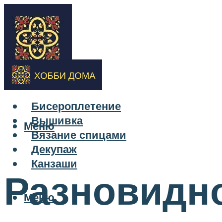
Бисероплетение
Вышивка
Меню
Вязание спицами
Декупаж
Канзаши
Разновидн
Меню