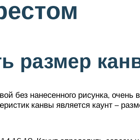
рестом
ть размер кан
вой без нанесенного рисунка, очень 
ристик канвы является каунт – разм