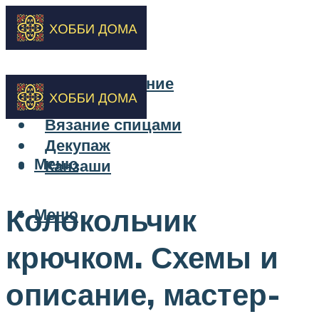
Бисероплетение
Вышивка
Вязание спицами
Декупаж
Меню
Канзаши
Колокольчик
Меню
крючком. Схемы и
описание, мастер-