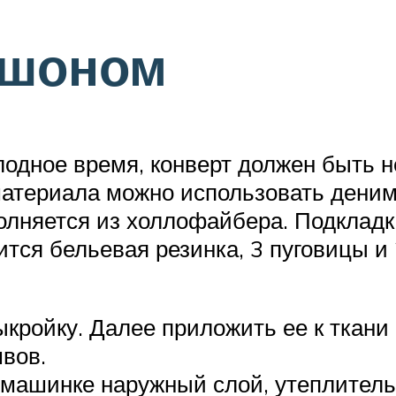
юшоном
лодное время, конверт должен быть н
атериала можно использовать деним
олняется из холлофайбера. Подкладк
тся бельевая резинка, 3 пуговицы и
ыкройку. Далее приложить ее к ткани
швов.
машинке наружный слой, утеплитель 