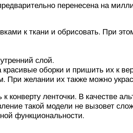
предварительно перенесена на милли
ками к ткани и обрисовать. При это
утренний слой.
 красивые оборки и пришить их к вер
м. При желании их также можно укра
ь к конверту ленточки. В качестве ал
вление такой модели не вызовет сло
ьной функциональности.