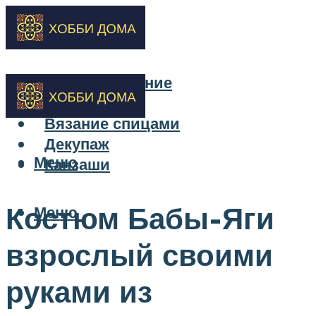
Бисероплетение
Вышивка
Вязание спицами
Декупаж
Меню
Канзаши
Костюм Бабы-Яги
Меню
взрослый своими
руками из