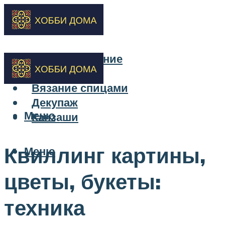
Бисероплетение
Вышивка
Вязание спицами
Декупаж
Меню
Канзаши
Квиллинг картины,
Меню
цветы, букеты:
техника