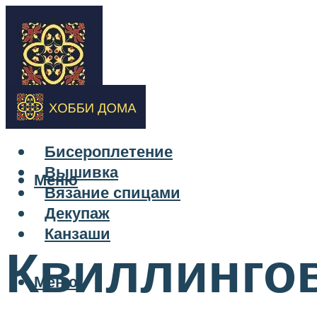
Бисероплетение
Вышивка
Меню
Вязание спицами
Декупаж
Канзаши
Квиллингов
Меню