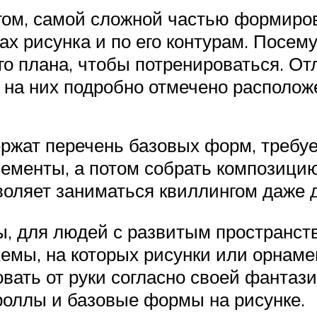
нгом, самой сложной частью формиро
х рисунка и по его контурам. Посем
го плана, чтобы потренироваться. От
, на них подробно отмечено располо
держат перечень базовых форм, требу
лементы, а потом собрать композицию
воляет заниматься квиллингом даже 
ы, для людей с развитым пространс
емы, на которых рисунки или орнаме
вать от руки согласно своей фантази
роллы и базовые формы на рисунке.