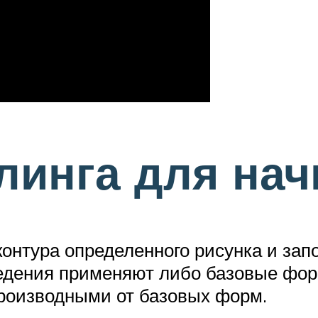
линга для на
контура определенного рисунка и за
едения применяют либо базовые фо
роизводными от базовых форм.