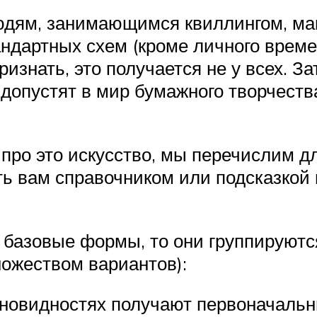
людям, занимающимся квиллингом, ма
андартных схем (кроме личного врем
изнать, это получается не у всех. З
 допустят в мир бумажного творчест
про это искусство, мы перечислим д
ть вам справочником или подсказкой
 базовые формы, то они группируютс
ножеством вариантов):
зновидностях получают первоначал