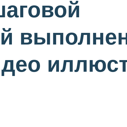
шаговой
й выполнен
идео иллюс