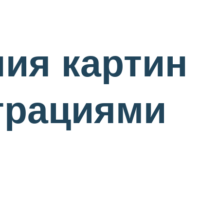
ия картин
трациями