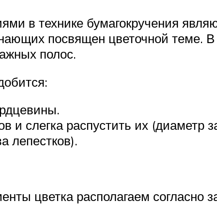
ми в технике бумагокручения явля
инающих посвящен цветочной теме. 
мажных полос.
добится:
ердцевины.
в и слегка распустить их (диаметр з
а лепестков).
енты цветка располагаем согласно за