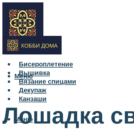
Бисероплетение
Вышивка
Меню
Вязание спицами
Декупаж
Канзаши
Лошадка св
Меню