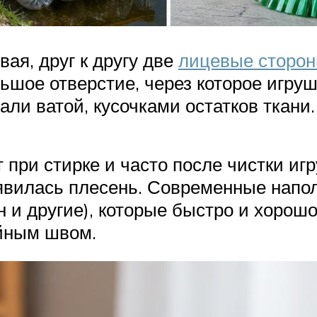
ая, друг к другу две
лицевые сторон
ьшое отверстие, через которое игру
ли ватой, кусочками остатков ткани.
т при стирке и часто после чистки 
оявилась плесень. Современные нап
 и другие), которые быстро и хорошо
айным швом.