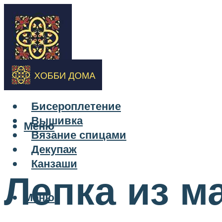
Бисероплетение
Вышивка
Меню
Вязание спицами
Декупаж
Канзаши
Лепка из м
Меню