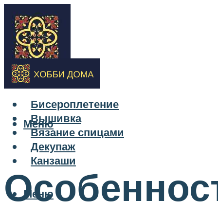
Бисероплетение
Вышивка
Меню
Вязание спицами
Декупаж
Канзаши
Особенност
Меню