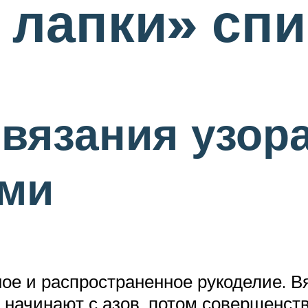
 лапки» сп
вязания узор
ами
ное и распространенное рукоделие. 
начинают с азов, потом совершенств