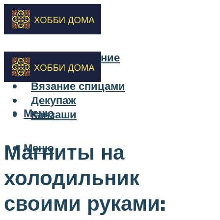
Бисероплетение
Вышивка
Вязание спицами
Декупаж
Меню
Канзаши
Магниты на
Меню
холодильник
своими руками: