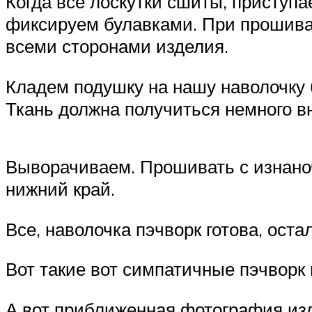
Когда все лоскутки сшиты, приступа
фиксируем булавками. При прошива
всеми сторонами изделия.
Кладем подушку на нашу наволочку 
Ткань должна получиться немного в
Выворачиваем. Прошивать с изнаноч
нижний край.
Все, наволочка пэчворк готова, оста
Вот такие вот симпатичные пэчворк
А вот приближенная фотография из