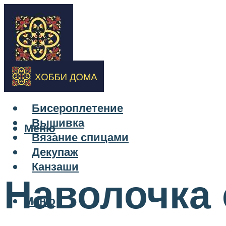
Бисероплетение
Вышивка
Меню
Вязание спицами
Декупаж
Канзаши
Наволочка 
Меню