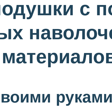
подушки с 
ых наволоче
 материало
своими рукам