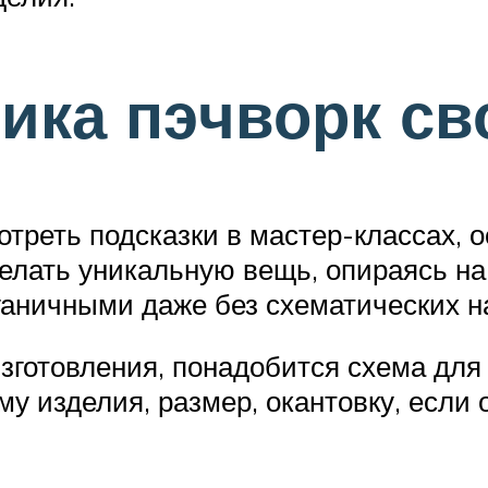
ника пэчворк с
треть подсказки в мастер-классах, о
лать уникальную вещь, опираясь на 
аничными даже без схематических н
зготовления, понадобится схема для 
у изделия, размер, окантовку, если 