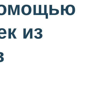
помощью
к из
в
и