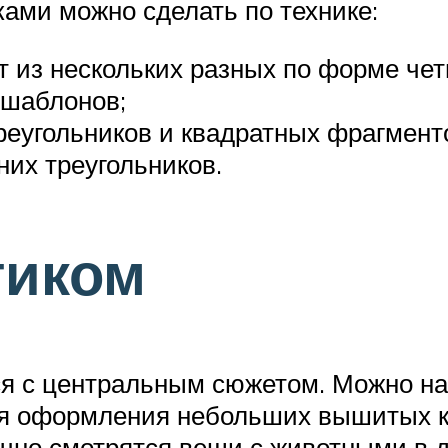
ками можно сделать по технике:
т из нескольких разных по форме чет
 шаблонов;
реугольников и квадратных фрагмент
них треугольников.
тиком
 с центральным сюжетом. Можно найт
ля оформления небольших вышитых к
чно смотрятся вещи с животными в д