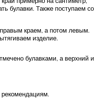
 край примерно на сантиметр,
ь булавки. Также поступаем со
 правым краем, а потом левым.
вытягиваем изделие.
тмечено булавками, а верхний и
ь рекомендациям.