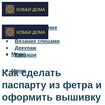
Бисероплетение
Вышивка
Вязание спицами
Декупаж
Меню
Канзаши
Как сделать
Меню
паспарту из фетра и
оформить вышивку