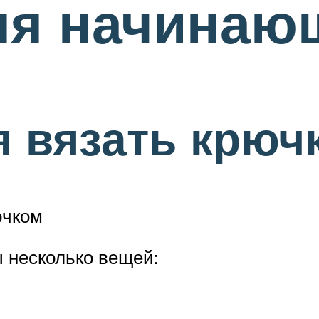
ля начинаю
я вязать крючк
ючком
 несколько вещей: