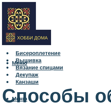
Бисероплетение
Вышивка
Меню
Вязание спицами
Декупаж
Канзаши
Способы о
Меню