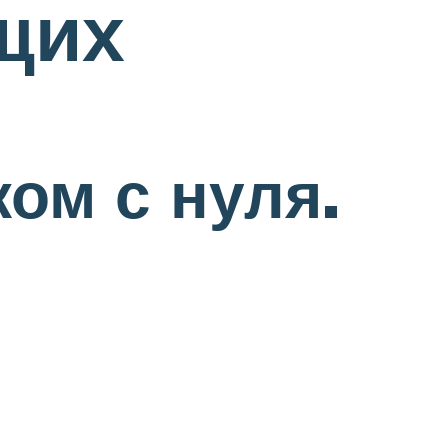
щих
ом с нуля.