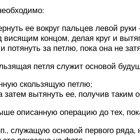
необходимо:
бернуть ее вокруг пальцев левой руки
д висящим концом, делая круг и вытя
и потянуть за петлю, пока она не зат
льзящая петля служит основой будущ
нную скользящую петлю;
 а затем вытянуть ее, получив таким
ыше описанную операцию до тех, пока
. п., служащую основой первого ряда,
это показано на фото.