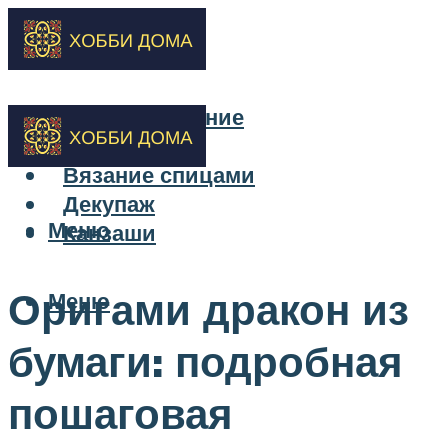
Бисероплетение
Вышивка
Вязание спицами
Декупаж
Меню
Канзаши
Оригами дракон из
Меню
бумаги: подробная
пошаговая