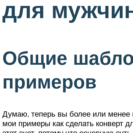
для мужчин
Общие шабло
примеров
Думаю, теперь вы более или менее п
мои примеры как сделать конверт д
этот счет, потому что основную суть