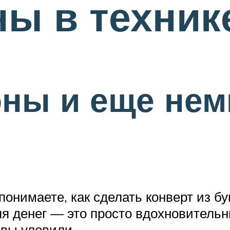
ы в техник
ны и еще немн
онимаете, как сделать конверт из б
ля денег — это просто вдохновитель
 вы уловили.